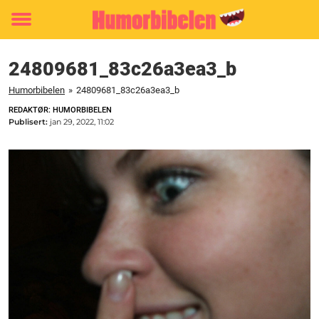
Toggle
menu
24809681_83c26a3ea3_b
Humorbibelen
»
24809681_83c26a3ea3_b
REDAKTØR: HUMORBIBELEN
Publisert:
jan 29, 2022, 11:02