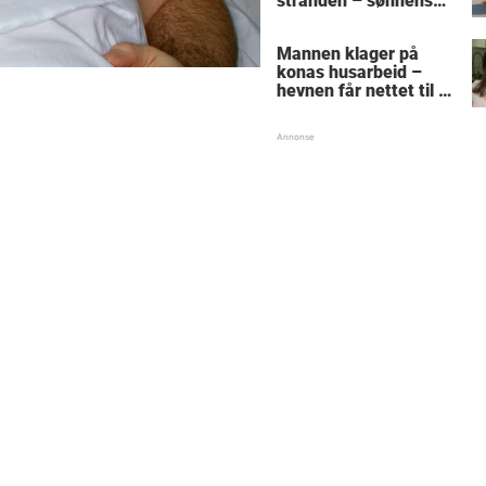
stranden – sønnens
reaksjon får den
gamle mannen til å
Mannen klager på
gråte
konas husarbeid –
hevnen får nettet til å
le