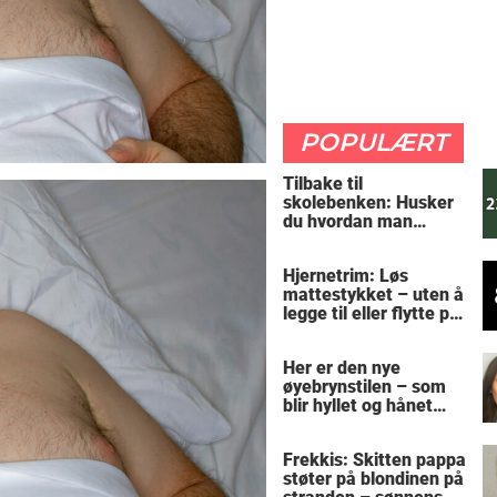
POPULÆRT
Tilbake til
skolebenken: Husker
du hvordan man
regner ut oppgaven?
Hjernetrim: Løs
mattestykket – uten å
legge til eller flytte på
noen tall
Her er den nye
øyebrynstilen – som
blir hyllet og hånet
over hele verden
Frekkis: Skitten pappa
støter på blondinen på