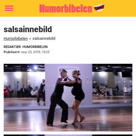
Toggle
menu
salsainnebild
Humorbibelen
»
salsainnebild
REDAKTØR: HUMORBIBELEN
Publisert:
sep 23, 2019, 13:03