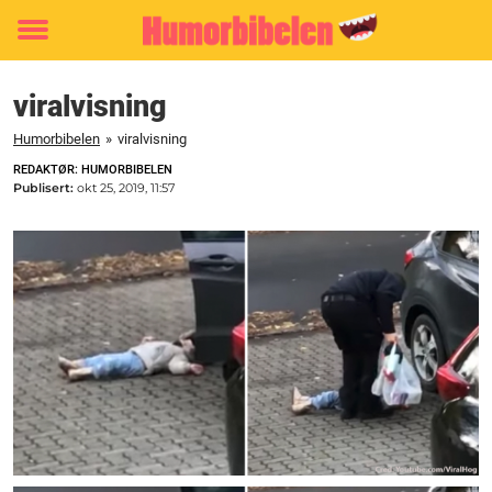
Toggle
menu
viralvisning
Humorbibelen
»
viralvisning
REDAKTØR: HUMORBIBELEN
Publisert:
okt 25, 2019, 11:57