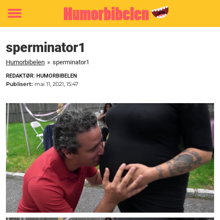
Toggle
menu
sperminator1
Humorbibelen
»
sperminator1
REDAKTØR: HUMORBIBELEN
Publisert:
mai 11, 2021, 15:47