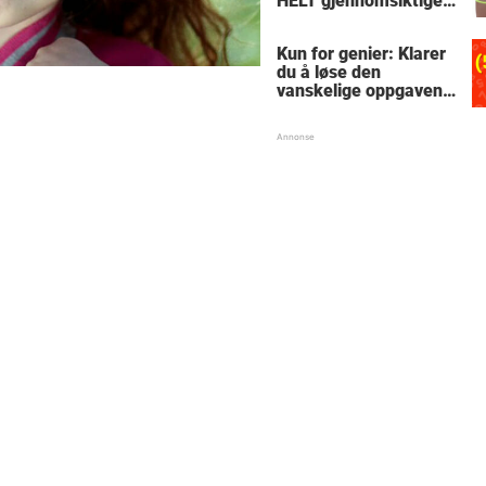
HELT gjennomsiktige
– kjenner du noen
som burde slå til?
Kun for genier: Klarer
du å løse den
vanskelige oppgaven
med enkel
skolematte?