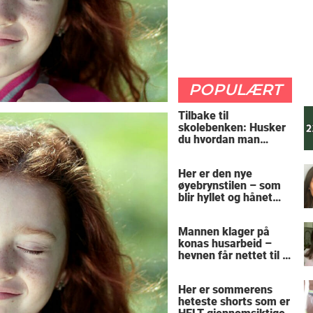
POPULÆRT
Tilbake til
skolebenken: Husker
du hvordan man
regner ut oppgaven?
Her er den nye
øyebrynstilen – som
blir hyllet og hånet
over hele verden
Mannen klager på
konas husarbeid –
hevnen får nettet til å
le
Her er sommerens
heteste shorts som er