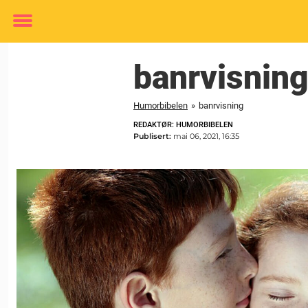
Toggle
menu
banrvisnin
Humorbibelen
»
banrvisning
REDAKTØR: HUMORBIBELEN
Publisert:
mai 06, 2021, 16:35