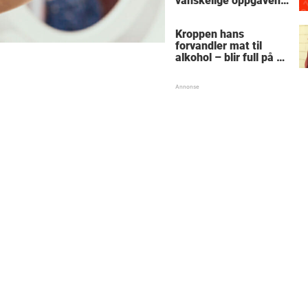
vanskelige oppgaven
med enkel
skolematte?
Kroppen hans
forvandler mat til
alkohol – blir full på et
stykke sukkerbrød:
"Snakker tull og går
rundt i sirkler"