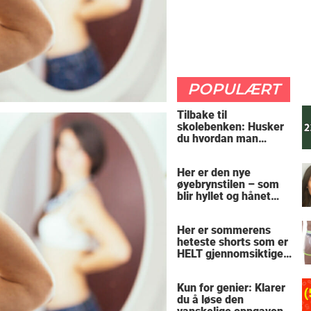
POPULÆRT
Tilbake til
skolebenken: Husker
du hvordan man
regner ut oppgaven?
Her er den nye
øyebrynstilen – som
blir hyllet og hånet
over hele verden
Her er sommerens
heteste shorts som er
HELT gjennomsiktige
– kjenner du noen
som burde slå til?
Kun for genier: Klarer
du å løse den