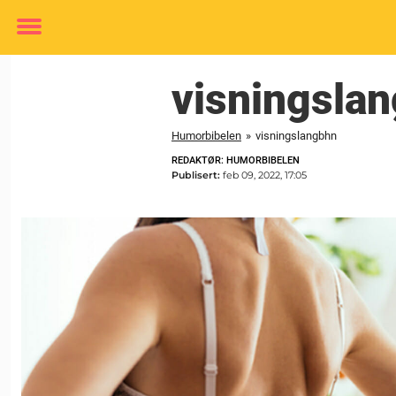
Toggle
menu
visningsla
Humorbibelen
»
visningslangbhn
REDAKTØR: HUMORBIBELEN
Publisert:
feb 09, 2022, 17:05