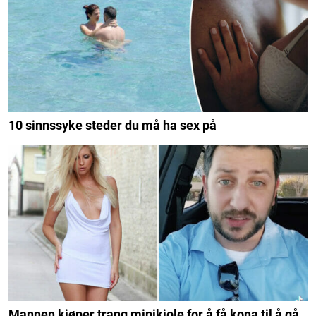
10 sinnssyke steder du må ha sex på
Mannen kjøper trang minikjole for å få kona til å gå