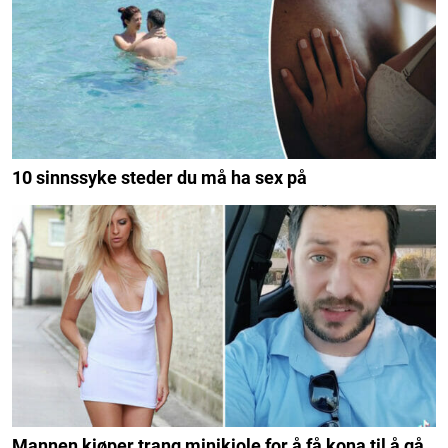
10 sinnssyke steder du må ha sex på
Mannen kjøper trang minikjole for å få kona til å gå