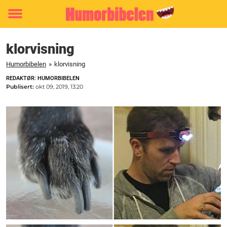
Toggle
menu
klorvisning
Humorbibelen
»
klorvisning
REDAKTØR: HUMORBIBELEN
Publisert:
okt 09, 2019, 13:20