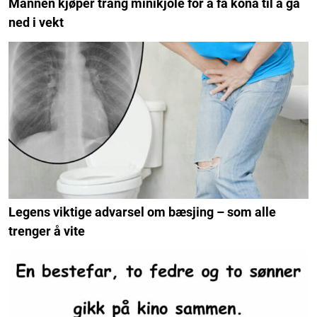
Mannen kjøper trang minikjole for å få kona til å gå
ned i vekt
Legens viktige advarsel om bæsjing – som alle
trenger å vite