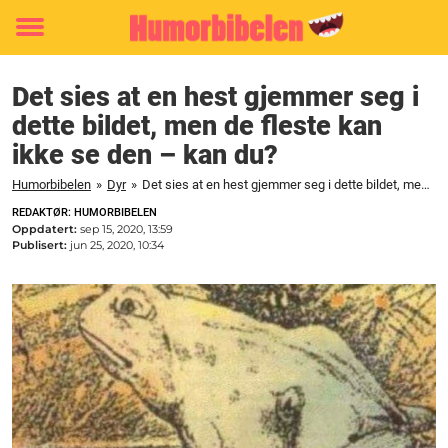
Toggle
menu
Det sies at en hest gjemmer seg i
dette bildet, men de fleste kan
ikke se den – kan du?
Humorbibelen
»
Dyr
»
Det sies at en hest gjemmer seg i dette bildet, men de fleste kan ikke se den – kan du?
REDAKTØR: HUMORBIBELEN
Oppdatert:
sep 15, 2020, 13:59
Publisert:
jun 25, 2020, 10:34