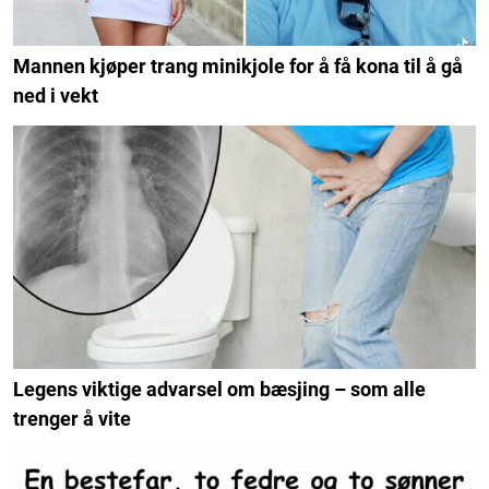
Mannen kjøper trang minikjole for å få kona til å gå
ned i vekt
Legens viktige advarsel om bæsjing – som alle
trenger å vite