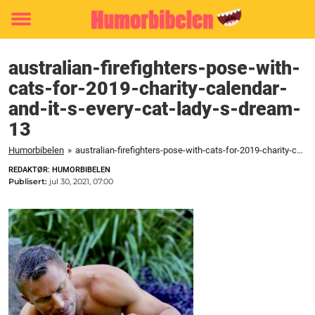
Toggle
menu
australian-firefighters-pose-with-
cats-for-2019-charity-calendar-
and-it-s-every-cat-lady-s-dream-
13
Humorbibelen
»
australian-firefighters-pose-with-cats-for-2019-charity-calendar-and-it-s-every-cat-lady-s-dream-13
REDAKTØR: HUMORBIBELEN
Publisert:
jul 30, 2021, 07:00