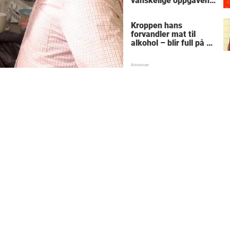
vanskelige oppgaven
med enkel
skolematte?
Kroppen hans
forvandler mat til
alkohol – blir full på et
stykke sukkerbrød:
"Snakker tull og går
rundt i sirkler"