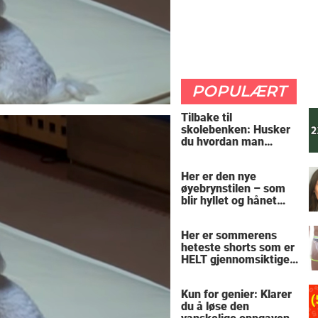
POPULÆRT
Tilbake til
skolebenken: Husker
du hvordan man
regner ut oppgaven?
Her er den nye
øyebrynstilen – som
blir hyllet og hånet
over hele verden
Her er sommerens
heteste shorts som er
HELT gjennomsiktige
– kjenner du noen
som burde slå til?
Kun for genier: Klarer
du å løse den