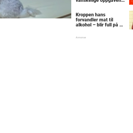
vanskelige oppgaven
med enkel
skolematte?
Kroppen hans
forvandler mat til
alkohol – blir full på et
stykke sukkerbrød:
"Snakker tull og går
rundt i sirkler"