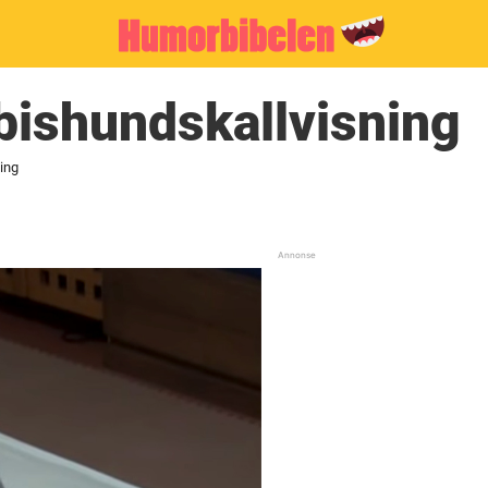
bishundskallvisning
ing