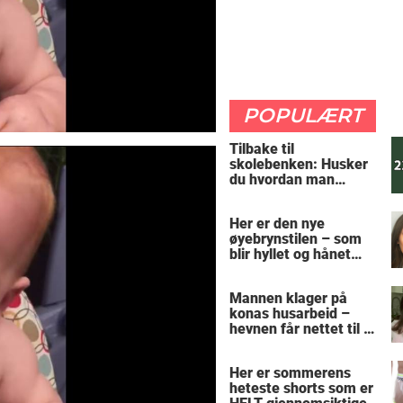
POPULÆRT
Tilbake til
skolebenken: Husker
du hvordan man
regner ut oppgaven?
Her er den nye
øyebrynstilen – som
blir hyllet og hånet
over hele verden
Mannen klager på
konas husarbeid –
hevnen får nettet til å
le
Her er sommerens
heteste shorts som er