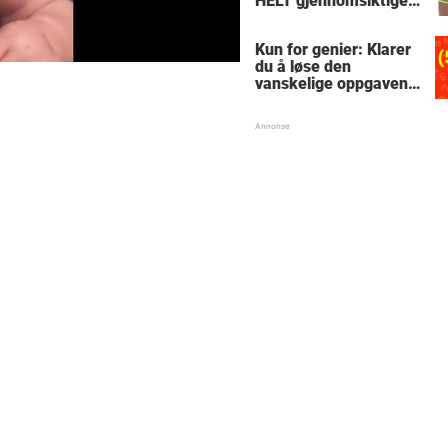
HELT gjennomsiktige
– kjenner du noen
som burde slå til?
Kun for genier: Klarer
du å løse den
vanskelige oppgaven
med enkel
skolematte?