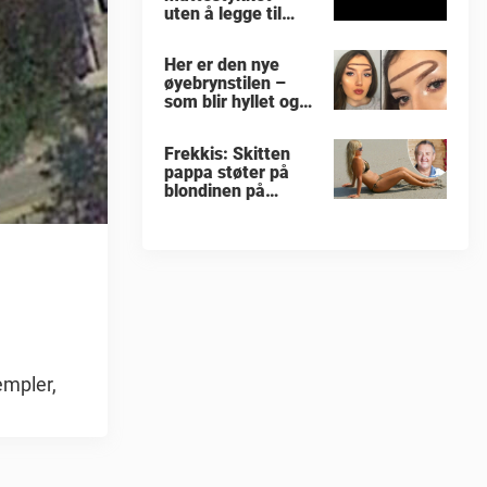
uten å legge til
eller flytte på noen
tall
Her er den nye
øyebrynstilen –
som blir hyllet og
hånet over hele
verden
Frekkis: Skitten
pappa støter på
blondinen på
stranden –
sønnens reaksjon
får den gamle
mannen til å gråte
empler,