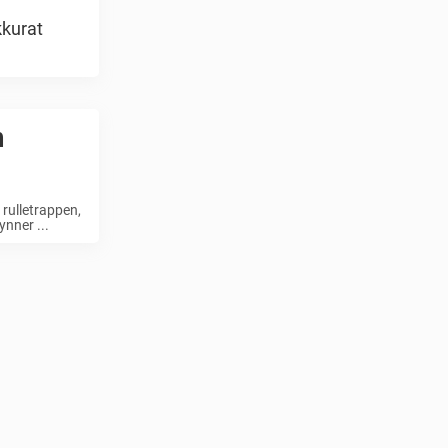
kkurat
n
 rulletrappen,
ynner ...