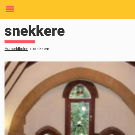
Toggle
menu
snekkere
Humorbibelen
»
snekkere