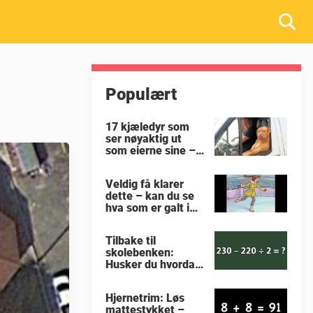
Populært
17 kjæledyr som
ser nøyaktig ut
som eierne sine –
nummer 9 er jo
virkelig prikk lik
Veldig få klarer
dette – kan du se
hva som er galt i
dette bildet?
Tilbake til
skolebenken:
Husker du hvordan
man regner ut
oppgaven?
Hjernetrim: Løs
mattestykket –