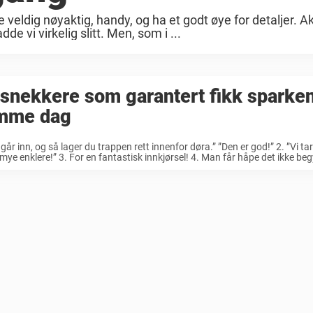
 veldig nøyaktig, handy, og ha et godt øye for detaljer. A
e vi virkelig slitt. Men, som i ...
snekkere som garantert fikk sparke
mme dag
 går inn, og så lager du trappen rett innenfor døra.” ”Den er god!” 2. ”Vi tar
 mye enklere!” 3. For en fantastisk innkjørsel! 4. Man får håpe det ikke beg