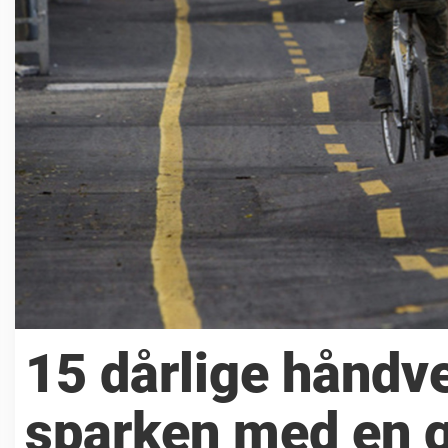
15 dårlige håndv
sparken med en 