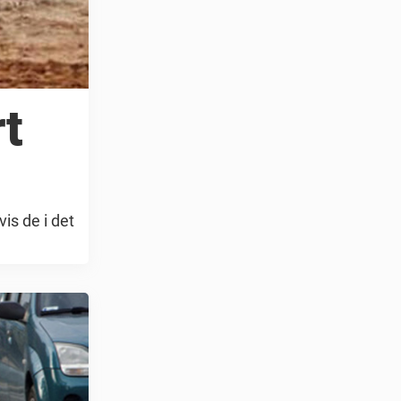
rt
vis de i det