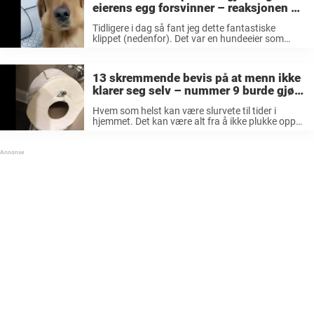
eierens egg forsvinner – reaksjonen er
helt fantastisk
Tidligere i dag så fant jeg dette fantastiske
klippet (nedenfor). Det var en hundeeier som
hadde kokt to egg og lagt de på kjøkkenbenken
sin, men etter å ha vært borte fra kjøkkenet i 20 ...
13 skremmende bevis på at menn ikke
klarer seg selv – nummer 9 burde gjøre
fruen rasende
Hvem som helst kan være slurvete til tider i
hjemmet. Det kan være alt fra å ikke plukke opp
klær, ikke bære ut søpla og vente med
støvtørkningen. Men alt for ofte så er det ...