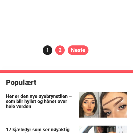
Posts
Side
1
Side
2
Neste
pagination
Populært
Her er den nye øyebrynstilen –
som blir hyllet og hånet over
hele verden
17 kjæledyr som ser nøyaktig