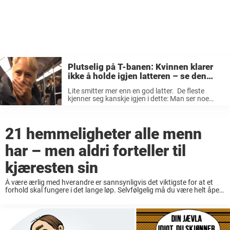
Plutselig på T-banen: Kvinnen klarer
ikke å holde igjen latteren – se den
uventede reaksjonen i vognen
Lite smitter mer enn en god latter. De fleste
kjenner seg kanskje igjen i dette: Man ser noe
morsomt og begynner å fnise. Snart begynner
vennen ved siden av å humre også…Plutselig har
alle som ...
21 hemmeligheter alle menn
har – men aldri forteller til
kjæresten sin
Å være ærlig med hverandre er sannsynligvis det viktigste for at et
forhold skal fungere i det lange løp. Selvfølgelig må du være helt åpen
med det du vet, tenker og ønsker. Hvis ikke er ...