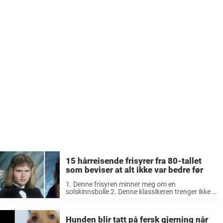
15 hårreisende frisyrer fra 80-tallet
som beviser at alt ikke var bedre før
1. Denne frisyren minner meg om en
solskinnsbolle 2. Denne klassikeren trenger ikke å
gjøre noe comeback akkurat 3. En til – litt mer
utydelig – variant av hockeysveisen 4. En tredje
variant… 5. Hva ...
Hunden blir tatt på fersk gjerning når