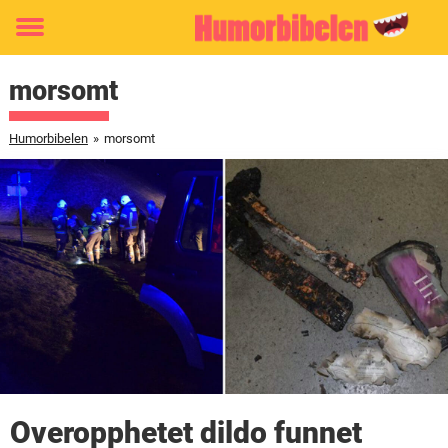
Toggle
menu
morsomt
Humorbibelen
»
morsomt
Overopphetet dildo funnet