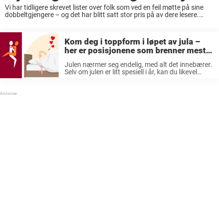
Vi har tidligere skrevet lister over folk som ved en feil møtte på sine
dobbeltgjengere – og det har blitt satt stor pris på av dere lesere.
Derfor tror jeg du vil like denne fantastiske hendelsen! ...
Kom deg i toppform i løpet av jula –
her er posisjonene som brenner mest
kalorier
Julen nærmer seg endelig, med alt det innebærer.
Selv om julen er litt spesiell i år, kan du likevel
møte noen kjære, og nyte god mat og drikke.
Akkurat det med julematen, og drikken til ...