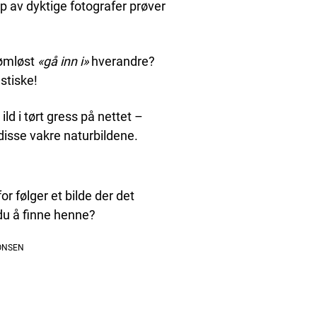
 av dyktige fotografer prøver
sømløst
«gå inn i»
hverandre?
stiske!
ld i tørt gress på nettet –
 disse vakre naturbildene.
or følger et bilde der det
 du å finne henne?