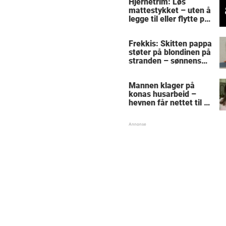
Hjernetrim: Løs
mattestykket – uten å
legge til eller flytte på
noen tall
Frekkis: Skitten pappa
støter på blondinen på
stranden – sønnens
reaksjon får den
gamle mannen til å
Mannen klager på
gråte
konas husarbeid –
hevnen får nettet til å
le