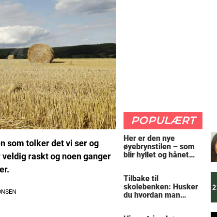
POPULÆRT
Her er den nye
n som tolker det vi ser og
øyebrynstilen – som
blir hyllet og hånet
r veldig raskt og noen ganger
over hele verden
er.
Tilbake til
skolebenken: Husker
du hvordan man
regner ut oppgaven?