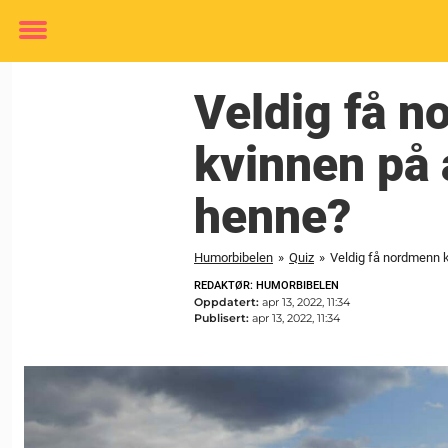
Toggle
menu
Veldig få n
kvinnen på 
henne?
Humorbibelen
»
Quiz
»
Veldig få nordmenn k
REDAKTØR: HUMORBIBELEN
Oppdatert:
apr 13, 2022, 11:34
Publisert:
apr 13, 2022, 11:34