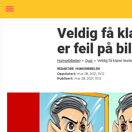
Toggle
menu
Veldig få k
er feil på bi
Humorbibelen
»
Quiz
»
Veldig få klarer test
REDAKTØR: HUMORBIBELEN
Oppdatert:
mai 28, 2021, 15:12
Publisert:
mai 28, 2021, 15:12