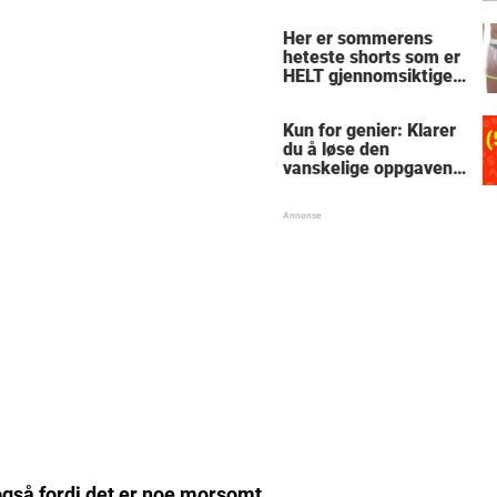
le
Her er sommerens
heteste shorts som er
HELT gjennomsiktige
– kjenner du noen
som burde slå til?
Kun for genier: Klarer
du å løse den
vanskelige oppgaven
med enkel
skolematte?
også fordi det er noe morsomt