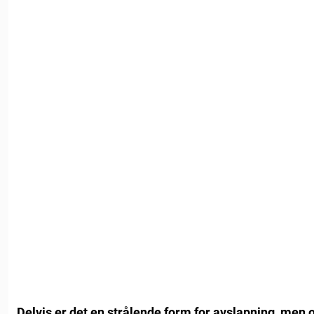
Delvis er det en strålende form for avslapning, men 