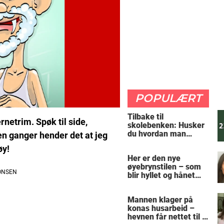
POPULÆRT
Tilbake til
rnetrim. Spøk til side,
skolebenken: Husker
du hvordan man
en ganger hender det at jeg
regner ut oppgaven?
øy!
Her er den nye
øyebrynstilen – som
blir hyllet og hånet
over hele verden
Mannen klager på
konas husarbeid –
hevnen får nettet til å