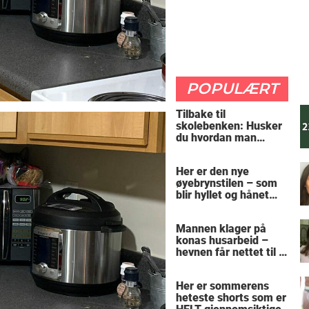
POPULÆRT
Tilbake til
skolebenken: Husker
du hvordan man
regner ut oppgaven?
Her er den nye
øyebrynstilen – som
blir hyllet og hånet
over hele verden
Mannen klager på
konas husarbeid –
hevnen får nettet til å
le
Her er sommerens
heteste shorts som er