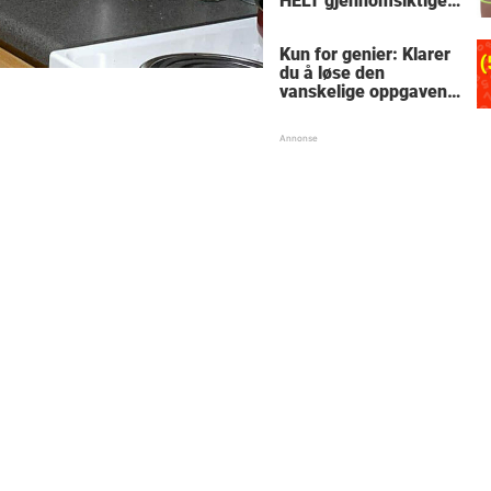
HELT gjennomsiktige
– kjenner du noen
som burde slå til?
Kun for genier: Klarer
du å løse den
vanskelige oppgaven
med enkel
skolematte?