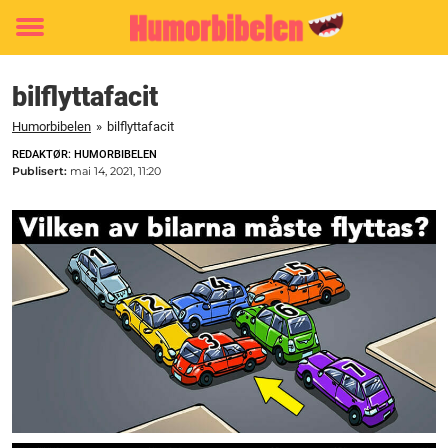
Toggle
menu
bilflyttafacit
Humorbibelen
»
bilflyttafacit
REDAKTØR: HUMORBIBELEN
Publisert:
mai 14, 2021, 11:20