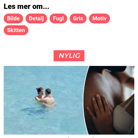
Les mer om...
Bilde
Detalj
Fugl
Gris
Motiv
Skitten
NYLIG