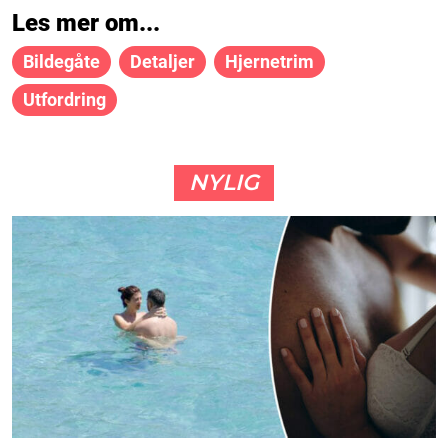
Les mer om...
Bildegåte
Detaljer
Hjernetrim
Utfordring
NYLIG