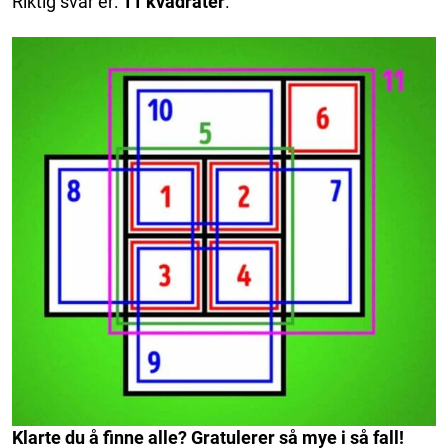
Riktig svar er:
11 kvadrater
.
Klarte du å finne alle? Gratulerer så mye i så fall!