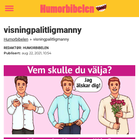
Toggle
menu
visningpalitligmanny
Humorbibelen
»
visningpalitligmanny
REDAKTØR: HUMORBIBELEN
Publisert:
aug 22, 2021, 10:54