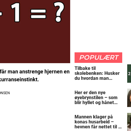
POPULÆRT
Tilbake til
m får man anstrenge hjernen en
skolebenken: Husker
du hvordan man
kurranseinstinkt.
regner ut oppgaven?
Her er den nye
øyebrynstilen – som
blir hyllet og hånet
over hele verden
Mannen klager på
konas husarbeid –
hevnen får nettet til å