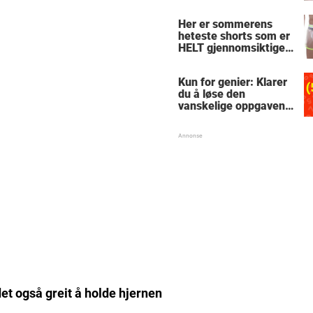
le
Her er sommerens
heteste shorts som er
HELT gjennomsiktige
– kjenner du noen
som burde slå til?
Kun for genier: Klarer
du å løse den
vanskelige oppgaven
med enkel
skolematte?
et også greit å holde hjernen