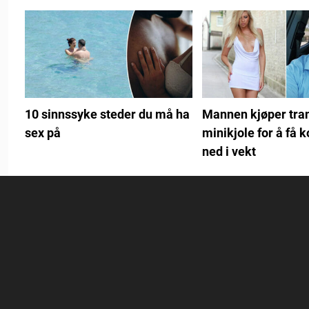
10 sinnssyke steder du må ha
Mannen kjøper tra
sex på
minikjole for å få k
ned i vekt