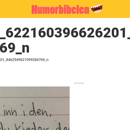
_622160396626201
69_n
201_8462949621099284769_n