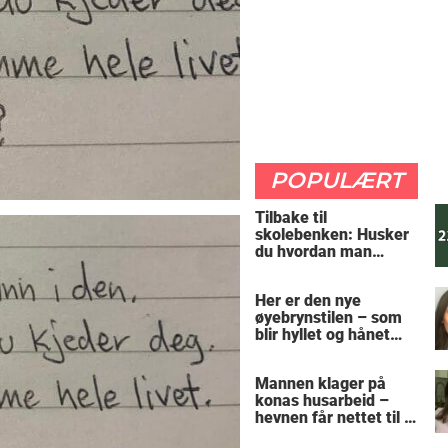
POPULÆRT
Tilbake til
skolebenken: Husker
du hvordan man
regner ut oppgaven?
Her er den nye
øyebrynstilen – som
blir hyllet og hånet
over hele verden
Mannen klager på
konas husarbeid –
hevnen får nettet til å
le