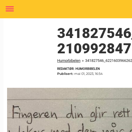
Toggle
menu
341827546
210992847
Humorbibelen
»
341827546_622160396626
REDAKTØR: HUMORBIBELEN
Publisert:
mai 01, 2023, 16:54