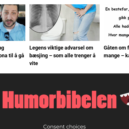
ng
Legens viktige advarsel om
Gåten om f
ona til å gå
bæsjing – som alle trenger å
mange – ka
vite
Consent choices