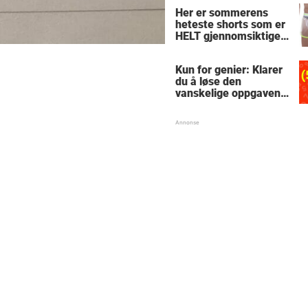
Her er sommerens
heteste shorts som er
HELT gjennomsiktige
– kjenner du noen
som burde slå til?
Kun for genier: Klarer
du å løse den
vanskelige oppgaven
med enkel
skolematte?