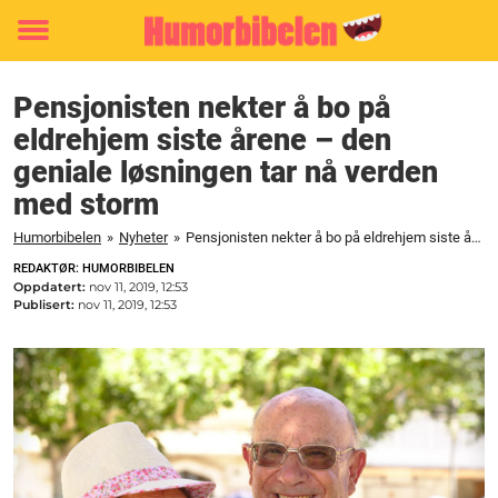
Toggle
menu
Pensjonisten nekter å bo på
eldrehjem siste årene – den
geniale løsningen tar nå verden
med storm
Humorbibelen
»
Nyheter
»
Pensjonisten nekter å bo på eldrehjem siste årene - den geniale løsningen tar nå verden med storm
REDAKTØR: HUMORBIBELEN
Oppdatert:
nov 11, 2019, 12:53
Publisert:
nov 11, 2019, 12:53