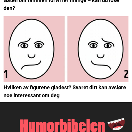
Gåten om familien forvirrer mange – kan du løse
den?
Hvilken av figurene gladest? Svaret ditt kan avsløre
noe interessant om deg