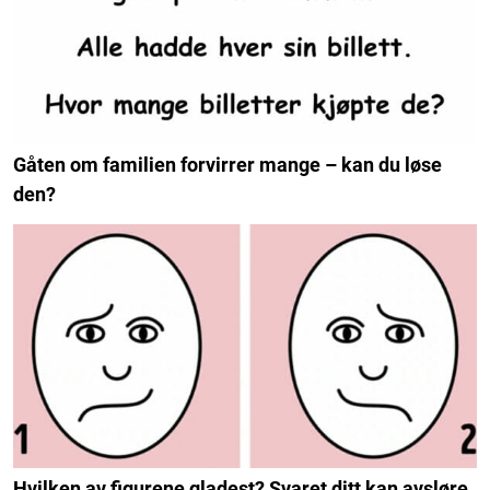
Gåten om familien forvirrer mange – kan du løse
den?
Hvilken av figurene gladest? Svaret ditt kan avsløre