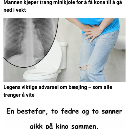
Mannen kjøper trang minikjole for å få kona til å gå
ned i vekt
Legens viktige advarsel om bæsjing – som alle
trenger å vite