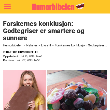
Toggle
menu
Forskernes konklusjon:
Godtegriser er smartere og
sunnere
Humorbibelen
»
Nyheter
»
Livsstil
»
Forskernes konklusjon: Godtegriser er smartere og sunnere
REDAKTØR: HUMORBIBELEN
Oppdatert:
okt 16, 2019, 14:43
Publisert:
okt 02, 2019, 14:59