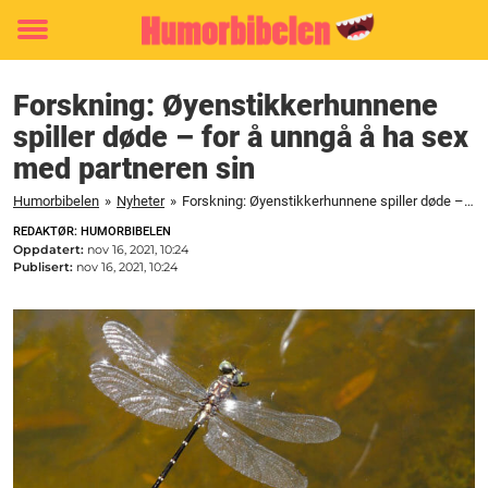
Toggle
menu
Forskning: Øyenstikkerhunnene
spiller døde – for å unngå å ha sex
med partneren sin
Humorbibelen
»
Nyheter
»
Forskning: Øyenstikkerhunnene spiller døde – for å unngå å ha sex med partneren sin
REDAKTØR: HUMORBIBELEN
Oppdatert:
nov 16, 2021, 10:24
Publisert:
nov 16, 2021, 10:24