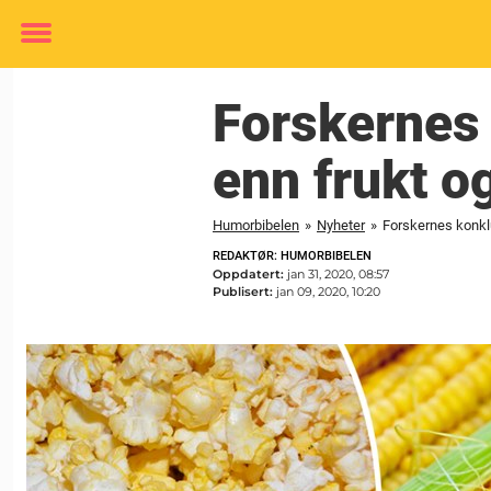
Toggle
menu
Forskernes
enn frukt o
Humorbibelen
»
Nyheter
»
Forskernes konklu
REDAKTØR: HUMORBIBELEN
Oppdatert:
jan 31, 2020, 08:57
Publisert:
jan 09, 2020, 10:20