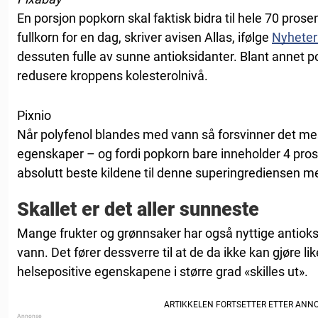
En porsjon popkorn skal faktisk bidra til hele 70 prose
fullkorn for en dag, skriver avisen Allas, ifølge
Nyhete
dessuten fulle av sunne antioksidanter. Blant annet po
redusere kroppens kolesterolnivå.
Pixnio
Når polyfenol blandes med vann så forsvinner det me
egenskaper – og fordi popkorn bare inneholder 4 pros
absolutt beste kildene til denne superingrediensen m
Skallet er det aller sunneste
Mange frukter og grønnsaker har også nyttige antio
vann. Det fører dessverre til at de da ikke kan gjøre lik
helsepositive egenskapene i større grad «skilles ut».