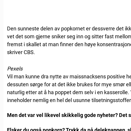
Den sunneste delen av popkornet er dessverre det ikke
vet det som gjerne sniker seg inn og sitter fast mello
fremst i skallet at man finner den høye konsentrasjon
skriver CBS.
Pexels
Vil man kunne dra nytte av maissnacksens positive h
dessuten sørge for at det ikke brukes for mye smør elle
naturlig etter at å ha poppet dem selv i en kasserolle
inneholder nemlig en hel del usunne tilsetningsstoffer
Men det var vel likevel skikkelig gode nyheter? Det sy
Elsker du også popkorn? Trykk da på deleknappen, s