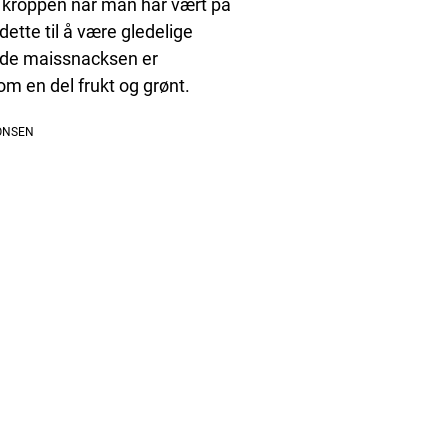
 i kroppen når man har vært på
ette til å være gledelige
gode maissnacksen er
som en del frukt og grønt.