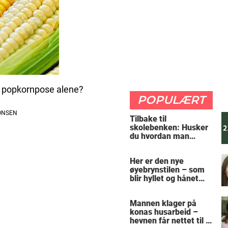
el popkornpose alene?
POPULÆRT
Tilbake til
skolebenken: Husker
du hvordan man
regner ut oppgaven?
Her er den nye
øyebrynstilen – som
blir hyllet og hånet
over hele verden
Mannen klager på
konas husarbeid –
hevnen får nettet til å