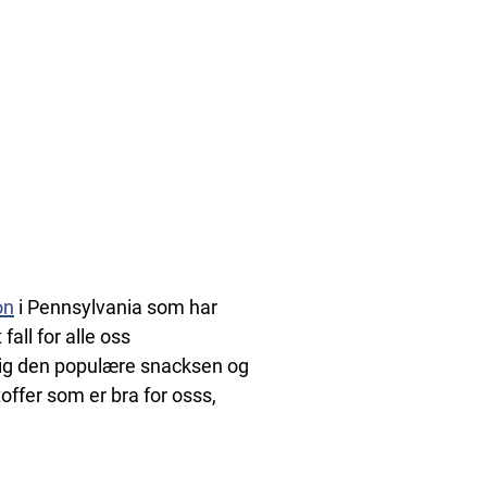
on
i Pennsylvania som har
all for alle oss
dig den populære snacksen og
offer som er bra for osss,