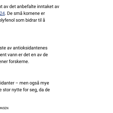
nt av det anbefalte inntaket av
r24
. De små kornene er
lyfenol som bidrar til å
ste av antioksidantenes
ent vann er det en av de
ener forskerne.
ksidanter – men også mye
e stor nytte for seg, da de