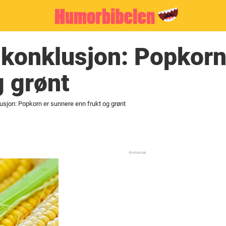
 konklusjon: Popkorn
g grønt
sjon: Popkorn er sunnere enn frukt og grønt