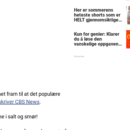
le
Her er sommerens
heteste shorts som er
HELT gjennomsiktige
– kjenner du noen
som burde slå til?
Kun for genier: Klarer
du å løse den
vanskelige oppgaven
med enkel
skolematte?
t fram til at det populære
skriver CBS News
.
e i salt og smør!