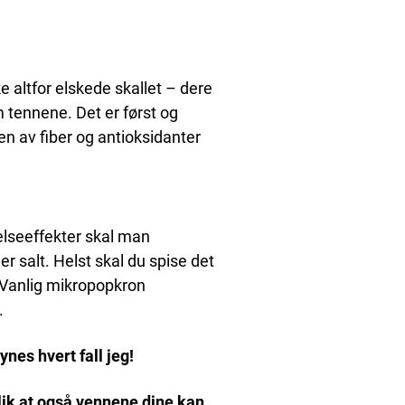
 altfor elskede skallet – dere
m tennene. Det er først og
en av fiber og antioksidanter
elseeffekter skal man
r salt. Helst skal du spise det
. Vanlig mikropopkron
.
nes hvert fall jeg!
lik at også vennene dine kan