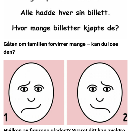
Gåten om familien forvirrer mange – kan du løse
den?
Hvilken av figurene gladest? Svaret ditt kan avsløre