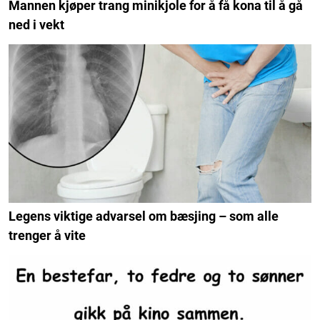
Mannen kjøper trang minikjole for å få kona til å gå
ned i vekt
Legens viktige advarsel om bæsjing – som alle
trenger å vite