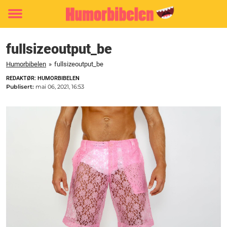
Toggle
menu
fullsizeoutput_be
Humorbibelen
»
fullsizeoutput_be
REDAKTØR: HUMORBIBELEN
Publisert:
mai 06, 2021, 16:53