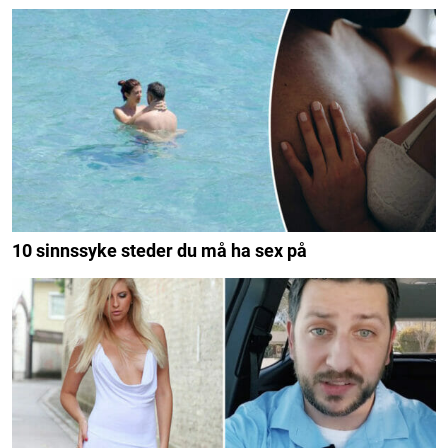
10 sinnssyke steder du må ha sex på