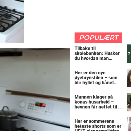
POPULÆRT
Tilbake til
skolebenken: Husker
du hvordan man
regner ut oppgaven?
Her er den nye
øyebrynstilen – som
blir hyllet og hånet
over hele verden
Mannen klager på
konas husarbeid –
hevnen får nettet til å
le
Her er sommerens
heteste shorts som er