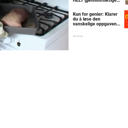
HELT gjennomsiktige
– kjenner du noen
som burde slå til?
Kun for genier: Klarer
du å løse den
vanskelige oppgaven
med enkel
skolematte?