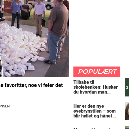
POPULÆRT
Tilbake til
 favoritter, noe vi føler det
skolebenken: Husker
du hvordan man
regner ut oppgaven?
Her er den nye
øyebrynstilen – som
blir hyllet og hånet
over hele verden