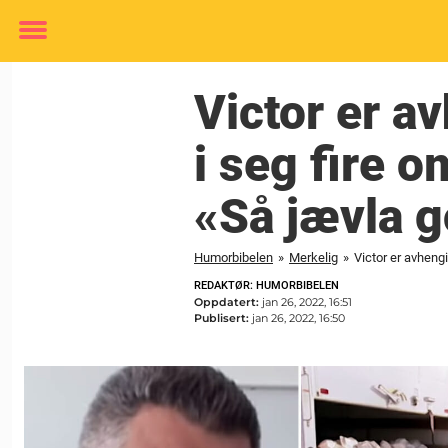
Toggle
menu
Victor er a
i seg fire o
«Så jævla g
Humorbibelen
»
Merkelig
»
Victor er avheng
REDAKTØR: HUMORBIBELEN
Oppdatert:
jan 26, 2022, 16:51
Publisert:
jan 26, 2022, 16:50