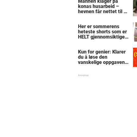
Mannen klager på
konas husarbeid –
hevnen får nettet til å
le
Her er sommerens
heteste shorts som er
HELT gjennomsiktige
– kjenner du noen
som burde slå til?
Kun for genier: Klarer
du å løse den
vanskelige oppgaven
med enkel
skolematte?