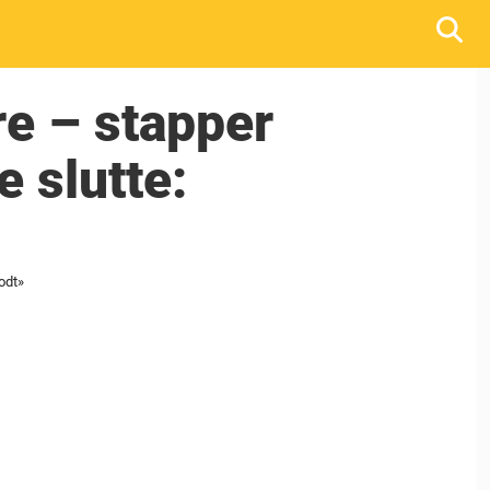
re – stapper
e slutte:
odt»