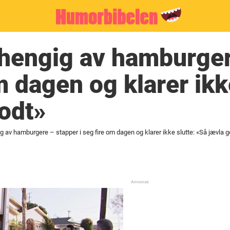
vhengig av hamburge
m dagen og klarer ikk
odt»
ig av hamburgere – stapper i seg fire om dagen og klarer ikke slutte: «Så jævla g