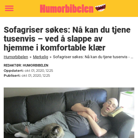
Toggle
menu
Sofagriser søkes: Nå kan du tjene
tusenvis – ved å slappe av
hjemme i komfortable klær
Humorbibelen
»
Merkelig
»
Sofagriser søkes: Nå kan du tjene tusenvis - ved å slappe av hjemme i komfortable klær
REDAKTØR: HUMORBIBELEN
Oppdatert:
okt 01, 2020, 12:25
Publisert:
okt 01, 2020, 12:25