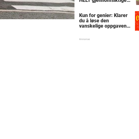
HELT gjennomsiktige
– kjenner du noen
som burde slå til?
Kun for genier: Klarer
du å løse den
vanskelige oppgaven
med enkel
skolematte?