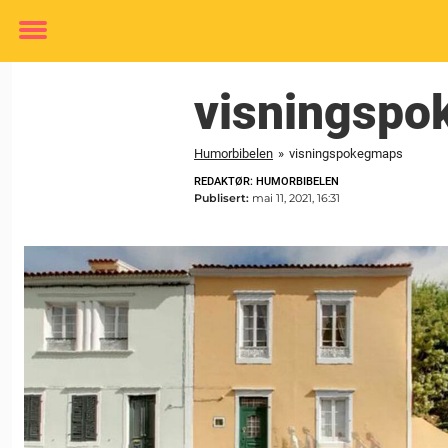
Toggle
menu
visningsp
Humorbibelen
»
visningspokegmaps
REDAKTØR: HUMORBIBELEN
Publisert:
mai 11, 2021, 16:31