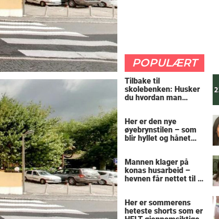
POPULÆRT
Tilbake til
skolebenken: Husker
du hvordan man
regner ut oppgaven?
Her er den nye
øyebrynstilen – som
blir hyllet og hånet
over hele verden
Mannen klager på
konas husarbeid –
hevnen får nettet til å
le
Her er sommerens
heteste shorts som er