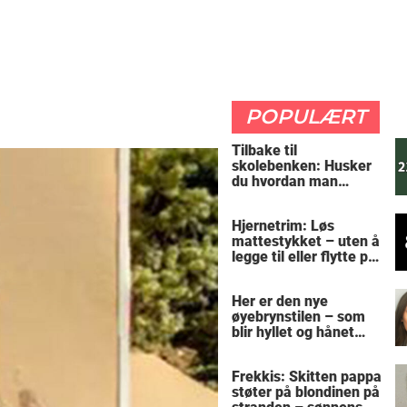
POPULÆRT
Tilbake til
skolebenken: Husker
du hvordan man
regner ut oppgaven?
Hjernetrim: Løs
mattestykket – uten å
legge til eller flytte på
noen tall
Her er den nye
øyebrynstilen – som
blir hyllet og hånet
over hele verden
Frekkis: Skitten pappa
støter på blondinen på