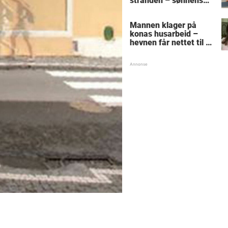
stranden – sønnens
reaksjon får den
gamle mannen til å
Mannen klager på
gråte
konas husarbeid –
hevnen får nettet til å
le