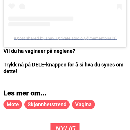
A post shared by shay • private studio (@mementonails)
Vil du ha vaginaer på neglene?
Trykk nå på DELE-knappen for å si hva du synes om
dette!
Les mer om...
Mote
Skjønnhetstrend
Vagina
NYLIG