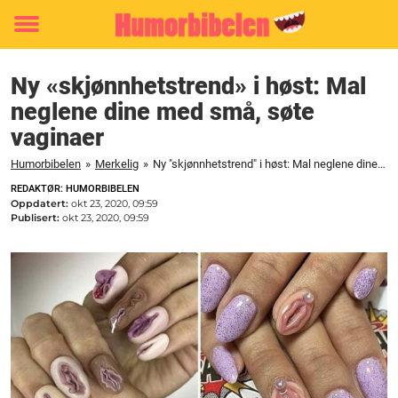
Toggle
menu
Ny «skjønnhetstrend» i høst: Mal
neglene dine med små, søte
vaginaer
Humorbibelen
»
Merkelig
»
Ny "skjønnhetstrend" i høst: Mal neglene dine med små, søte vaginaer
REDAKTØR: HUMORBIBELEN
Oppdatert:
okt 23, 2020, 09:59
Publisert:
okt 23, 2020, 09:59