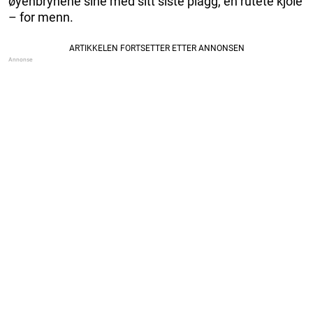
øyenbrynene sine med sitt siste plagg, en rutete kjole
– for menn.