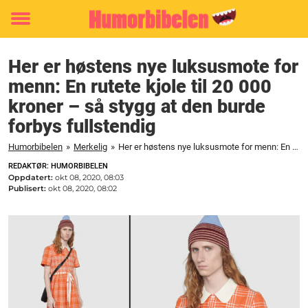
Toggle
menu
Her er høstens nye luksusmote for
menn: En rutete kjole til 20 000
kroner – så stygg at den burde
forbys fullstendig
Humorbibelen
»
Merkelig
»
Her er høstens nye luksusmote for menn: En rutete kjole til 20 000 kroner - så stygg at den burde forbys fullstendig
REDAKTØR: HUMORBIBELEN
Oppdatert:
okt 08, 2020, 08:03
Publisert:
okt 08, 2020, 08:02