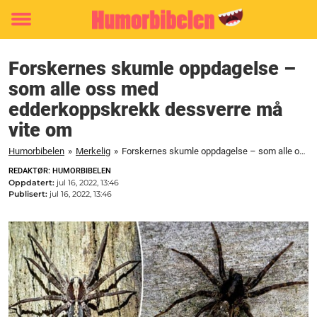
Toggle
menu
Forskernes skumle oppdagelse –
som alle oss med
edderkoppskrekk dessverre må
vite om
Humorbibelen
»
Merkelig
»
Forskernes skumle oppdagelse – som alle oss med edderkoppskrekk dessverre må vite om
REDAKTØR: HUMORBIBELEN
Oppdatert:
jul 16, 2022, 13:46
Publisert:
jul 16, 2022, 13:46