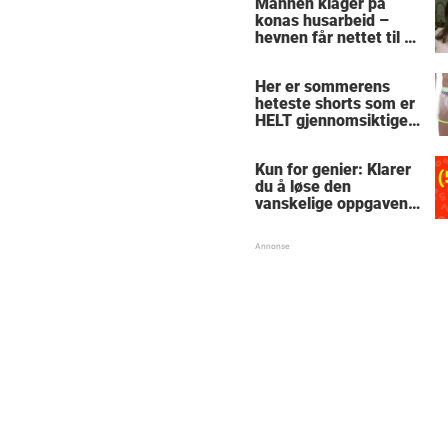
Mannen klager på
konas husarbeid –
hevnen får nettet til å
le
Her er sommerens
heteste shorts som er
HELT gjennomsiktige
– kjenner du noen
som burde slå til?
Kun for genier: Klarer
du å løse den
vanskelige oppgaven
med enkel
skolematte?