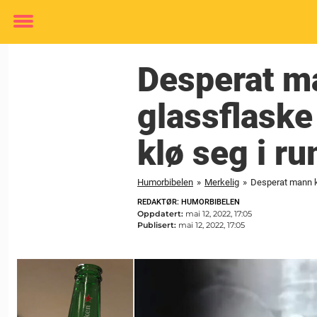
Toggle
menu
Desperat m
glassflaske
klø seg i r
Humorbibelen
»
Merkelig
»
Desperat mann k
REDAKTØR: HUMORBIBELEN
Oppdatert:
mai 12, 2022, 17:05
Publisert:
mai 12, 2022, 17:05