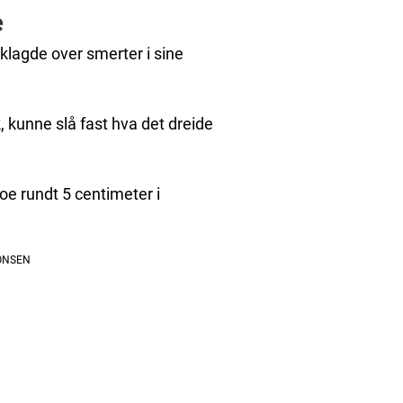
e
lagde over smerter i sine
k, kunne slå fast hva det dreide
noe rundt 5 centimeter i