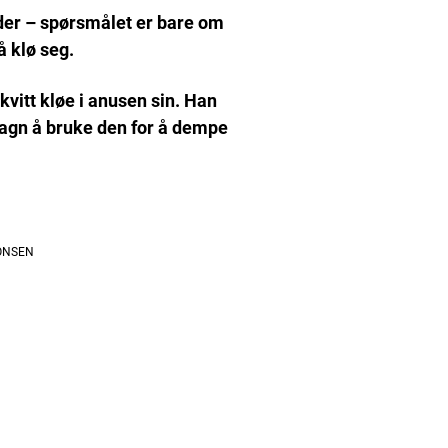
der – spørsmålet er bare om
å klø seg.
 kvitt kløe i anusen sin. Han
tsagn å bruke den for å dempe