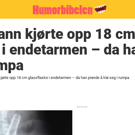
ann kjørte opp 18 c
 i endetarmen – da h
umpa
jørte opp 18 cm glassflaske i endetarmen – da han prøvde å klø seg i rumpa