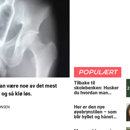
POPULÆRT
Tilbake til
 kan være noe av det mest
skolebenken: Husker
du hvordan man
 og så klø løs.
regner ut oppgaven?
Her er den nye
øyebrynstilen – som
blir hyllet og hånet
over hele verden