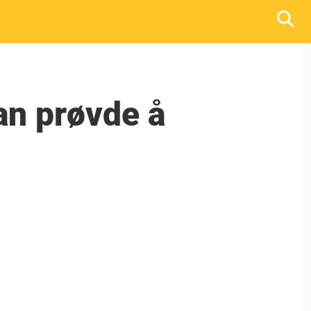
m
an prøvde å