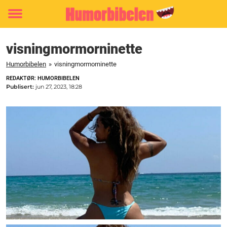
Toggle
menu
visningmormorninette
Humorbibelen
»
visningmormorninette
REDAKTØR: HUMORBIBELEN
Publisert:
jun 27, 2023, 18:28