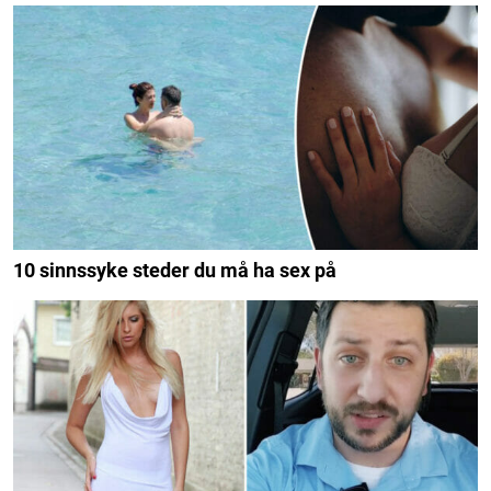
10 sinnssyke steder du må ha sex på