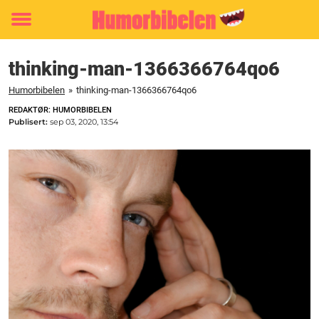
Toggle
menu
thinking-man-1366366764qo6
Humorbibelen
»
thinking-man-1366366764qo6
REDAKTØR: HUMORBIBELEN
Publisert:
sep 03, 2020, 13:54