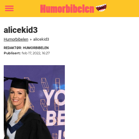
Toggle
menu
alicekid3
Humorbibelen
»
alicekid3
REDAKTØR: HUMORBIBELEN
Publisert:
feb 17, 2022, 16:27