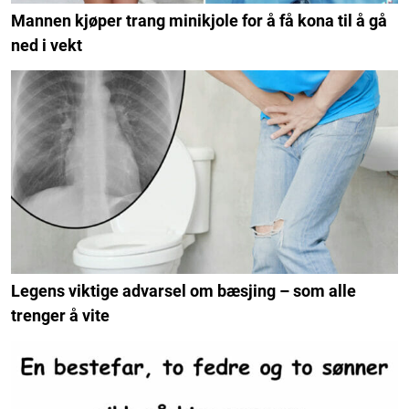
Mannen kjøper trang minikjole for å få kona til å gå
ned i vekt
Legens viktige advarsel om bæsjing – som alle
trenger å vite