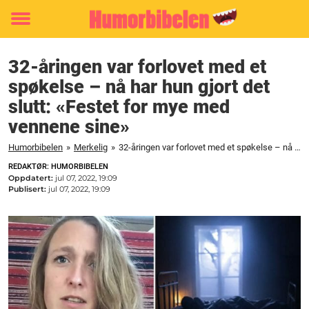
Toggle
menu
32-åringen var forlovet med et
spøkelse – nå har hun gjort det
slutt: «Festet for mye med
vennene sine»
Humorbibelen
»
Merkelig
»
32-åringen var forlovet med et spøkelse – nå har hun gjort det slutt: «Festet for mye med vennene sine»
REDAKTØR: HUMORBIBELEN
Oppdatert:
jul 07, 2022, 19:09
Publisert:
jul 07, 2022, 19:09