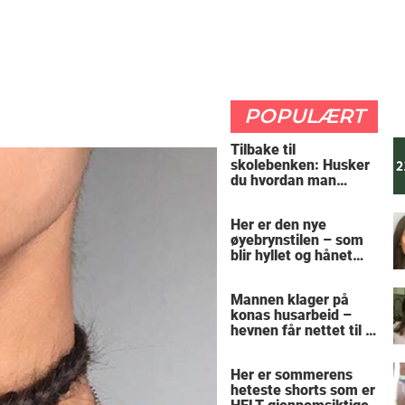
POPULÆRT
Tilbake til
skolebenken: Husker
du hvordan man
regner ut oppgaven?
Her er den nye
øyebrynstilen – som
blir hyllet og hånet
over hele verden
Mannen klager på
konas husarbeid –
hevnen får nettet til å
le
Her er sommerens
heteste shorts som er