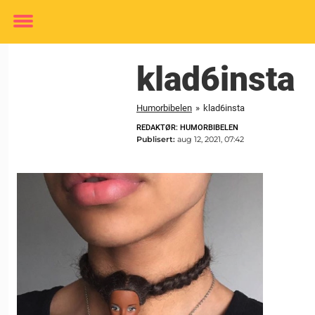
Toggle
menu
klad6insta
Humorbibelen
»
klad6insta
REDAKTØR: HUMORBIBELEN
Publisert:
aug 12, 2021, 07:42