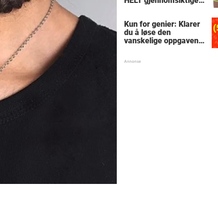
HELT gjennomsiktige
– kjenner du noen
som burde slå til?
Kun for genier: Klarer
du å løse den
vanskelige oppgaven
med enkel
skolematte?