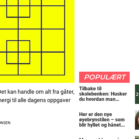
POPULÆRT
Tilbake til
Det kan handle om alt fra gåter,
skolebenken: Husker
du hvordan man
ergi til alle dagens oppgaver
regner ut oppgaven?
Her er den nye
øyebrynstilen – som
blir hyllet og hånet
over hele verden