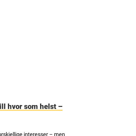
ll hvor som helst –
orskjellige interesser – men