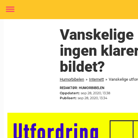
Toggle
menu
Vanskelige 
ingen klare
bildet?
Humorbibelen
»
Internett
»
Vanskelige utfor
REDAKTØR: HUMORBIBELEN
Oppdatert:
sep 28, 2020, 13:38
Publisert:
sep 28, 2020, 13:34