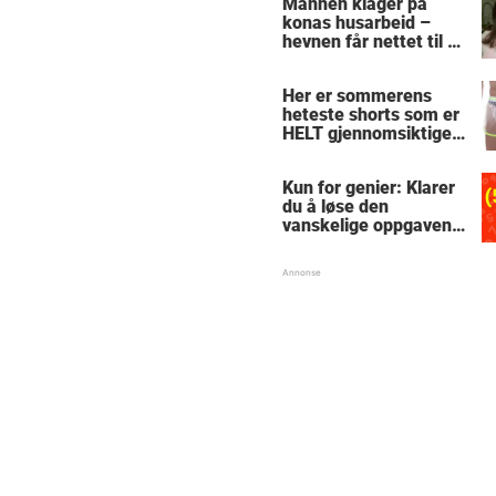
Mannen klager på
konas husarbeid –
hevnen får nettet til å
le
Her er sommerens
heteste shorts som er
HELT gjennomsiktige
– kjenner du noen
som burde slå til?
Kun for genier: Klarer
du å løse den
vanskelige oppgaven
med enkel
skolematte?