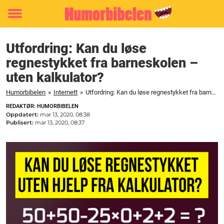
Toggle
menu
Utfordring: Kan du løse
regnestykket fra barneskolen –
uten kalkulator?
Humorbibelen
»
Internett
»
Utfordring: Kan du løse regnestykket fra barneskolen - uten kalkulator?
REDAKTØR: HUMORBIBELEN
Oppdatert:
mar 13, 2020, 08:38
Publisert:
mar 13, 2020, 08:37