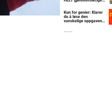
HELT gjennomsiktige
– kjenner du noen
som burde slå til?
Kun for genier: Klarer
du å løse den
vanskelige oppgaven
med enkel
skolematte?