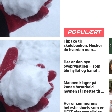
POPULÆRT
Tilbake til
skolebenken: Husker
du hvordan man
regner ut oppgaven?
Her er den nye
øyebrynstilen – som
blir hyllet og hånet
over hele verden
Mannen klager på
konas husarbeid –
hevnen får nettet til å
le
Her er sommerens
heteste shorts som er